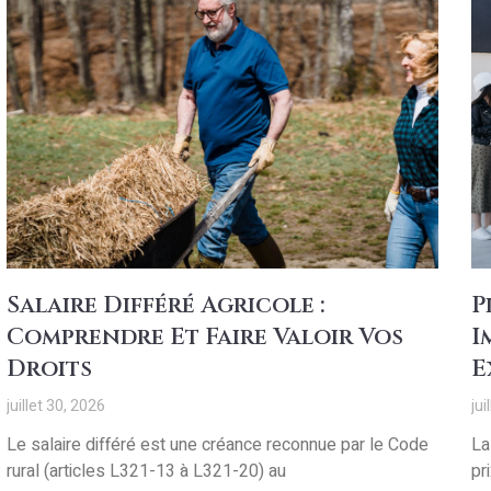
Salaire Différé Agricole :
P
Comprendre Et Faire Valoir Vos
I
Droits
E
juillet 30, 2026
jui
Le salaire différé est une créance reconnue par le Code
La
rural (articles L321-13 à L321-20) au
pr