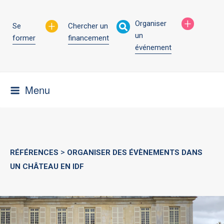
Aller
au
+
+
Organiser
Se
Chercher un
contenu
un
former
financement
principal
événement
Menu
>
RÉFÉRENCES
ORGANISER DES ÉVÈNEMENTS DANS
UN CHÂTEAU EN IDF