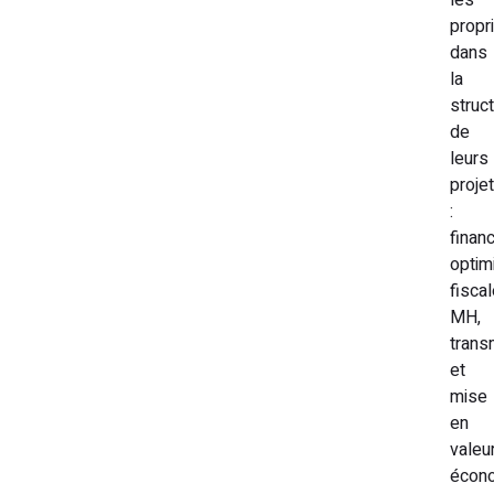
les
propr
dans
la
struct
de
leurs
proje
:
finan
optim
fisca
MH,
trans
et
mise
en
valeu
écono