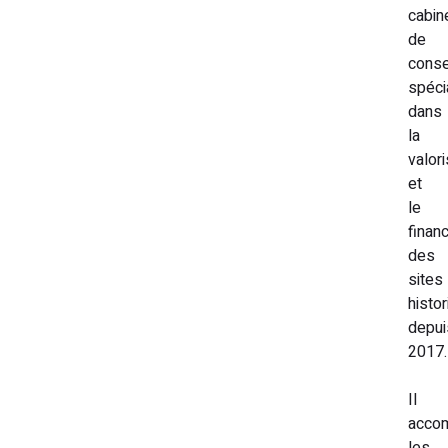
cabin
de
conse
spéci
dans
la
valori
et
le
finan
des
sites
histo
depui
2017.
Il
acco