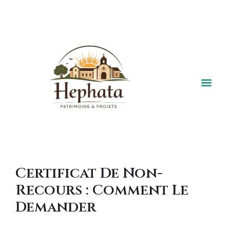
Fiscalité Du P
Transmission &
Financeme
SCPI &
Guides 
Certificat De Non-
Recours : Comment Le
Demander