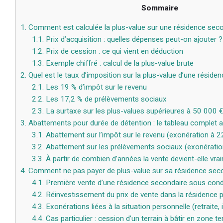
Sommaire
1.
Comment est calculée la plus-value sur une résidence seco
1.1.
Prix d’acquisition : quelles dépenses peut-on ajouter ?
1.2.
Prix de cession : ce qui vient en déduction
1.3.
Exemple chiffré : calcul de la plus-value brute
2.
Quel est le taux d’imposition sur la plus-value d’une réside
2.1.
Les 19 % d’impôt sur le revenu
2.2.
Les 17,2 % de prélèvements sociaux
2.3.
La surtaxe sur les plus-values supérieures à 50 000 € 
3.
Abattements pour durée de détention : le tableau complet 
3.1.
Abattement sur l’impôt sur le revenu (exonération à 2
3.2.
Abattement sur les prélèvements sociaux (exonératio
3.3.
À partir de combien d’années la vente devient-elle vr
4.
Comment ne pas payer de plus-value sur sa résidence seco
4.1.
Première vente d’une résidence secondaire sous cond
4.2.
Réinvestissement du prix de vente dans la résidence p
4.3.
Exonérations liées à la situation personnelle (retraite, i
4.4.
Cas particulier : cession d’un terrain à bâtir en zone t