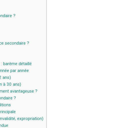
ndaire ?
nce secondaire ?
: barème détaillé
année par année
2 ans)
n à 30 ans)
aiment avantageuse ?
ndaire ?
itions
rincipale
nvalidité, expropriation)
endue