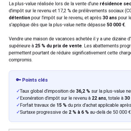
La plus-value réalisée lors de la vente d’une
résidence se
d’impôt sur le revenu et 17,2 % de prélèvements sociaux (CGI
détention
pour l’impôt sur le revenu, et après
30 ans
pour l
s’applique dès que la plus-value nette dépasse
50 000 €
.
Vendre une maison de vacances achetée il y a une dizaine d’
supérieure à
25 % du prix de vente
. Les abattements progre
permettent pourtant de réduire significativement cette charge
compromis.
🔑 Points clés
✓
Taux global d’imposition de
36,2 %
sur la plus-value ne
✓
Exonération d’impôt sur le revenu à
22 ans
, totale à
30
✓
Forfait travaux de
15 %
du prix d’achat applicable aprè
✓
Surtaxe progressive de
2 % à 6 %
au-delà de 50 000 €