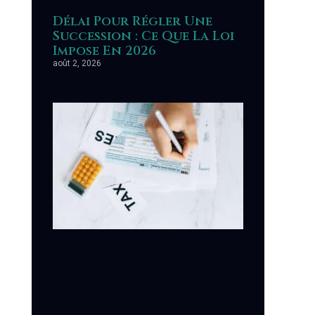
Délai Pour Régler Une
Succession : Ce Que La Loi
Impose En 2026
août 2, 2026