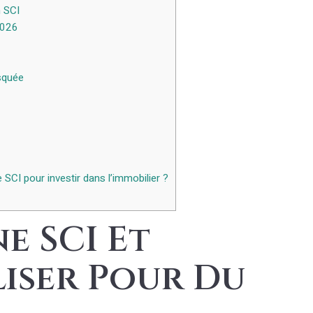
n SCI
2026
squée
SCI pour investir dans l’immobilier ?
e SCI Et
liser Pour Du