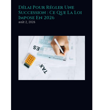
Délai Pour Régler Une
Succession : Ce Que La Loi
Impose En 2026
août 2, 2026