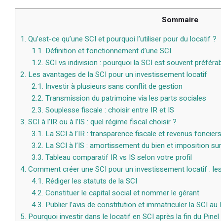
Sommaire
1.
Qu’est-ce qu’une SCI et pourquoi l’utiliser pour du locatif ?
1.1.
Définition et fonctionnement d’une SCI
1.2.
SCI vs indivision : pourquoi la SCI est souvent préféra
2.
Les avantages de la SCI pour un investissement locatif
2.1.
Investir à plusieurs sans conflit de gestion
2.2.
Transmission du patrimoine via les parts sociales
2.3.
Souplesse fiscale : choisir entre IR et IS
3.
SCI à l’IR ou à l’IS : quel régime fiscal choisir ?
3.1.
La SCI à l’IR : transparence fiscale et revenus foncier
3.2.
La SCI à l’IS : amortissement du bien et imposition su
3.3.
Tableau comparatif IR vs IS selon votre profil
4.
Comment créer une SCI pour un investissement locatif : le
4.1.
Rédiger les statuts de la SCI
4.2.
Constituer le capital social et nommer le gérant
4.3.
Publier l’avis de constitution et immatriculer la SCI a
5.
Pourquoi investir dans le locatif en SCI après la fin du Pinel