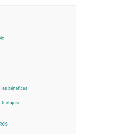
ble
s
r les bénéfices
s 5 étapes
u RCS